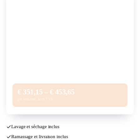
6–10 employés, ±20–30 kg de linge par semaine
Abonnement de base (3 sacs à linge, 18 kg
€ 301,65
inclus)
Kilos supplémentaires (2–12 × € 4,75)
€ 9,50 – € 57,-
Repassage tenues de travail (indicatif, à la
€ 40,- – € 95,-
pièce)
Total par semaine (hors TVA)
€ 351,15 – € 453,65
€ 351,15 – € 453,65
par semaine, hors TVA
Lavage et séchage inclus
Ramassage et livraison inclus