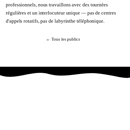
professionnels, nous travaillons avec des tournées
régulières et un interlocuteur unique — pas de centres
d'appels rotatifs, pas de labyrinthe téléphonique.
S'inscrire
← Tous les publics
Was- & Strijkservice
Haaglanden
DEPUIS 2013 · HENRICUSKADE, LA HAYE
Depuis plus de dix ans, nous prenons en charge la