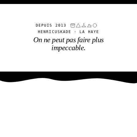
DEPUIS 2013
HENRICUSKADE · LA HAYE
On ne peut pas faire plus
impeccable.
Was- & Strijkservice
Haaglanden
DEPUIS 2013 · HENRICUSKADE, LA HAYE
Depuis plus de dix ans, nous prenons en charge la