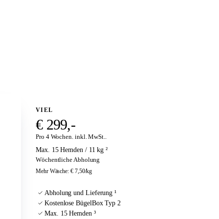
VIEL
€ 299,-
Pro 4 Wochen. inkl. MwSt..
Max. 15 Hemden / 11 kg ²
Wöchentliche Abholung
Mehr Wäsche
:
€ 7,50
/kg
Abholung und Lieferung ¹
Kostenlose BügelBox Typ 2
Max. 15 Hemden ³