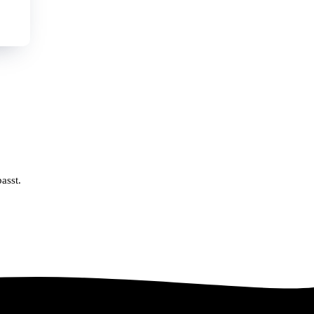
Anmelden
Zum Tarif-Finder
asst.