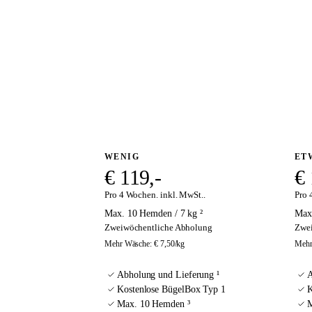
ÜBER UNS
ANMELDEN
WENIG
ET
€ 119,-
€ 
Pro 4 Wochen. inkl. MwSt..
Pro 
Max. 10 Hemden / 7 kg ²
Max.
Zweiwöchentliche Abholung
Zwei
Mehr Wäsche
:
€ 7,50
/kg
Mehr
Abholung und Lieferung ¹
A
Kostenlose BügelBox Typ 1
K
Max. 10 Hemden ³
M