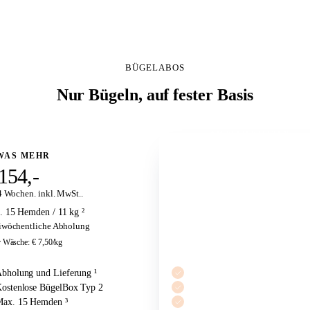
BÜGELABOS
Nur Bügeln, auf fester Basis
AM BELIEBTESTEN
WAS MEHR
DURCHSCHNITTLICH
154,-
€ 229,-
4 Wochen. inkl. MwSt..
Pro 4 Wochen. inkl. MwSt..
 15 Hemden / 11 kg ²
Max. 10 Hemden / 7 kg ²
wöchentliche Abholung
Wöchentliche Abholung
 Wäsche
:
€ 7,50
/kg
Mehr Wäsche
:
€ 7,50
/kg
bholung und Lieferung ¹
Abholung und Lieferung ¹
ostenlose BügelBox Typ 2
Kostenlose BügelBox Typ 1
ax. 15 Hemden ³
Max. 10 Hemden ³