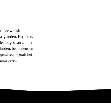
p deze website
Haaglanden. Kopiëren,
iet toegestaan zonder
glanden, behoudens en
gend recht (zoals het
s aangegeven.