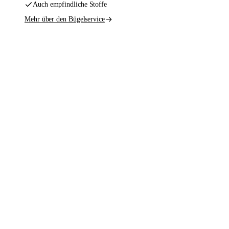
Auch empfindliche Stoffe
Mehr über den Bügelservice
Waschen und Bügeln
Das Komplettpaket. Wir übernehmen den gesamten
Waschzyklus — vom schmutzigen Korb bis
schrankfertig zurück nach Hause.
Abholen, Waschen, Trocknen, Bügeln
Knitterfrei auf Bügeln
Bestpreis-Kombination
Kombi-Abo ansehen