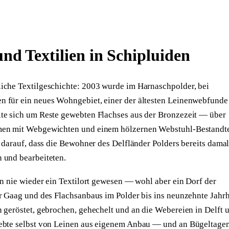
nd Textilien in Schipluiden
iche Textilgeschichte: 2003 wurde im Harnaschpolder, bei
 für ein neues Wohngebiet, einer der ältesten Leinenwebfunde
te sich um Reste gewebten Flachses aus der Bronzezeit — über
men mit Webgewichten und einem hölzernen Webstuhl-Bestandte
e darauf, dass die Bewohner des Delfländer Polders bereits damal
 und bearbeiteten.
en nie wieder ein Textilort gewesen — wohl aber ein Dorf der
er Gaag und des Flachsanbaus im Polder bis ins neunzehnte Jahr
 geröstet, gebrochen, gehechelt und an die Webereien in Delft 
ebte selbst von Leinen aus eigenem Anbau — und an Bügeltagen