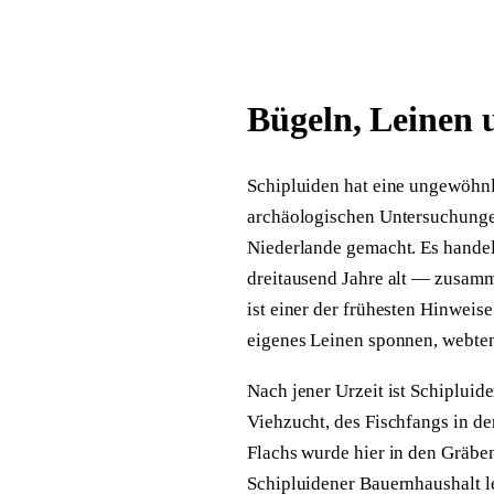
ÜBER UNS
Bügeln, Leinen u
ANMELDEN
Schipluiden hat eine ungewöhnl
archäologischen Untersuchungen
Niederlande gemacht. Es handel
dreitausend Jahre alt — zusam
ist einer der frühesten Hinweis
eigenes Leinen sponnen, webten
Nach jener Urzeit ist Schipluid
Viehzucht, des Fischfangs in d
Flachs wurde hier in den Gräben
Schipluidener Bauernhaushalt l