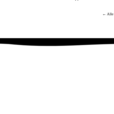
Anmelden
← Alle
TUNGEN
FÜR WEN
en
Privatpersonen
Zahnarztpraxen
n
Hebammen &
Wellness &
Wochenbettpflege
Schönheitssalons
en & Bügeln
Pflege & Kliniken
Pflegeeinrichtungen