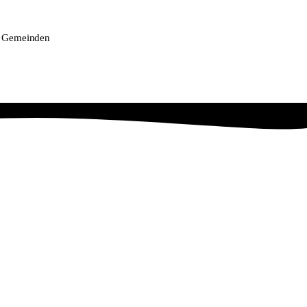
 Gemeinden
INFORMATION
KONTAKT
So funktioniert's
085 - 401 6767
Einzugsgebiet
Henricuskade 73 E+F
2497 NB Den Haag
Servicebereich
info@strijkservice-
FAQ