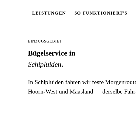
LEISTUNGEN
SO FUNKTIONIERT'S
EINZUGSGEBIET
Bügelservice in
Schipluiden
.
LEISTUNGEN
In Schipluiden fahren wir feste Morgenrout
SO FUNKTIONIERT'S
Hoorn-West und Maasland — derselbe Fahre
PREISE
EINZUGSGEBIET