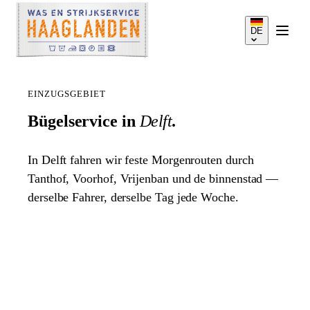
DE
EINZUGSGEBIET
Bügelservice in
Delft
.
LEISTUNGEN
In Delft fahren wir feste Morgenrouten durch
Tanthof, Voorhof, Vrijenban und de binnenstad —
derselbe Fahrer, derselbe Tag jede Woche.
SO FUNKTIONIERT'S
PREISE
EINZUGSGEBIET